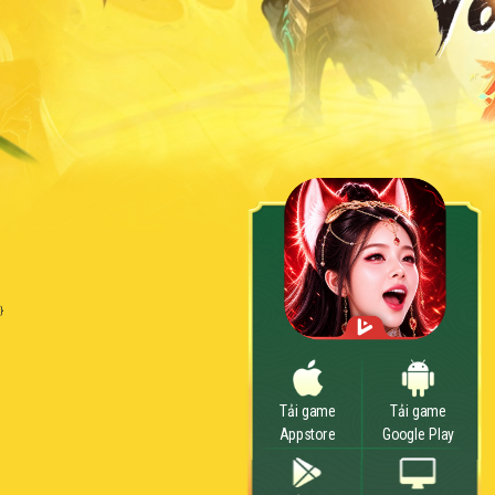
}
Tải game
Tải game
Appstore
Google Play