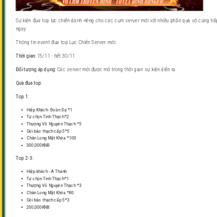
Sự kiện đua top lực chiến dành riêng cho các cụm server mới với nhiều phần quà vô cùng h
ngay
Thông tin event đua top Lực Chiến Server mới:
Thời gian
: 15/11 - hết 30/11
Đối tượng áp dụng:
Các server mới được mở trong thời gian sự kiện diễn ra
Quà đua top:
Top 1
:
Hiệp Khách- Đoàn Dự *1
Tự chọn Tinh Thạch*2
Thượng Võ Nguyên Thạch *5
Gói bảo thạch cấp 5*5
Chân Long Mật Khóa *100
300,000KNB
Top 2-3:
Hiệp khách - A Thanh
Tự chọn Tinh Thạch*1
Thượng Võ Nguyên Thạch *3
Chân Long Mật Khóa *80
Gói bảo thạch cấp 5*3
200,000KNB