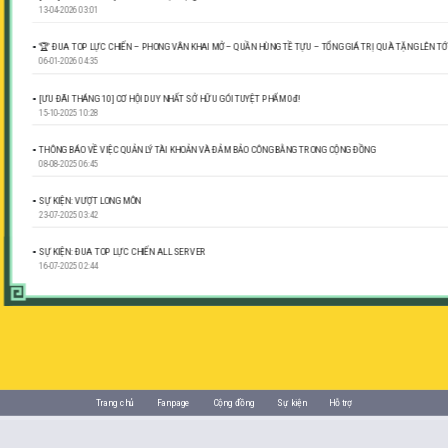
13-04-2026 03:01
🏆 ĐUA TOP LỰC CHIẾN – PHONG VÂN KHAI MỞ – QUẦN HÙNG TỀ TỰU – TỔNG GIÁ TRỊ QUÀ TẶNG LÊN TỚI
06-01-2026 04:35
[ƯU ĐÃI THÁNG 10] CƠ HỘI DUY NHẤT SỞ HỮU GÓI TUYỆT PHẨM 0đ!
15-10-2025 10:28
THÔNG BÁO VỀ VIỆC QUẢN LÝ TÀI KHOẢN VÀ ĐẢM BẢO CÔNG BẰNG TRONG CỘNG ĐỒNG
08-08-2025 06:45
SỰ KIỆN: VƯỢT LONG MÔN
23-07-2025 03:42
SỰ KIỆN: ĐUA TOP LỰC CHIẾN ALL SERVER
16-07-2025 02:44
Trang chủ
Fanpage
Cộng đồng
Sự kiện
Hỗ trợ