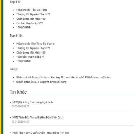
Top 4-5:
Hiệp khách - Tảo Địa Tăng
Thượng Võ Nguyên Thạch *2
Chân Long Mật Khóa *50
Gói bảo thạch cấp 5*2
150,000KNB
Top 6-10:
Hiệp khách - Kim Tông Sư Vương
Thượng Võ Nguyên Thạch *1
Chân Long Mật Khóa *20
+Gói bảo thạch cấp 5*1
100,000KNB
Lưu ý:
Phần quà sẽ được phát trong khoảng 48h sau khi công bố BXH đua top cuối cùng.
Quyết định của BQT là quyết định cuối cùng
Tin khác
[NEW] Hệ thống Tính năng Ngự Linh
21-05-2026 08:07
[HOT] Thần Đúc Trang Bị (Hỗn Độn & Vô Cực)
13-04-2026 04:17
[HOT] Thiên Sơn Quyết Chiến - Hoạt Động PvP Mới