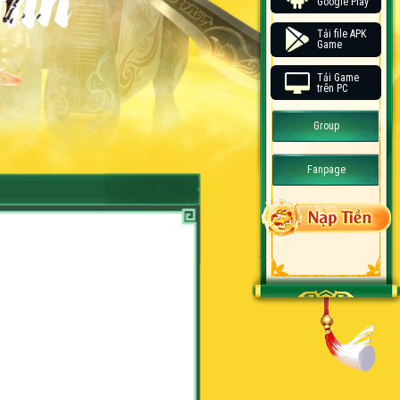
Google Play
Tải file APK
Game
Tải Game
trên PC
Group
Fanpage