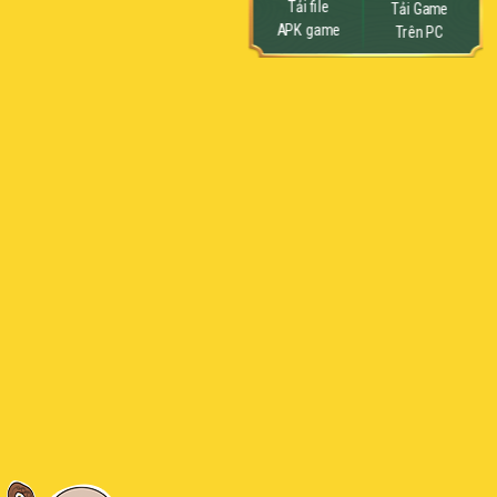
Tải file
Tải Game
APK game
Trên PC